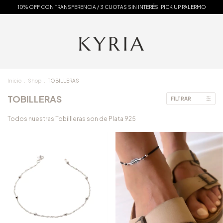
10% OFF CON TRANSFERENCIA / 3 CUOTAS SIN INTERÉS. PICK UP PALERMO
Inicio
.
Shop
.
TOBILLERAS
TOBILLERAS
FILTRAR
Todos nuestras Tobillleras son de Plata 925