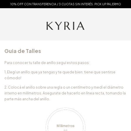
10% OFF CON TRANSFERENCIA / 3 CUOTAS SIN INTERÉS. PICK UP PALERMO
Guia de Talles
Para conocer tu talle de anillo seguí estos pasos:
1. Elegí un anillo que ya tengas y te quede bien: tiene que sentirse
cómodo!
2. Colocá el anillo sobre una regla o un centímetro y medí el diámetro
interno en milímetros. Asegurate de hacerlo en línea recta, tomando la
parte más ancha del anillo.