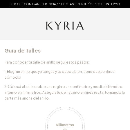
10% OFF CON TRANSFERENCIA / 3 CUOTAS SIN INTERÉS. PICK UP PALERMO
Guia de Talles
Para conocer tu talle de anillo seguí estos pasos:
1. Elegí un anillo que ya tengas y te quede bien: tiene que sentirse
cómodo!
2. Colocá el anillo sobre una regla o un centímetro y medí el diámetro
interno en milímetros. Asegurate de hacerlo en línea recta, tomando la
parte más ancha del anillo.