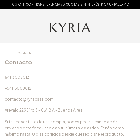
10% OFF CON TRANSFERENCIA / 3 CUOTAS SIN INTERÉS. PICK UP PALERMO
Inicio
.
Contacto
Contacto
541130080121
+541130080121
contacto@kyriabsas.com
Arevalo 2295 1ro 3 - C.A.B.A - Buenos Aires
Si te arrepentiste de una compra, podés pedir la cancelación
enviando este formulario
con tu número de orden.
Tenés como
máximo hasta 10 días corridos desde que recibiste el producto.