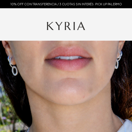
10% OFF CON TRANSFERENCIA / 3 CUOTAS SIN INTERÉS. PICK UP PALERMO