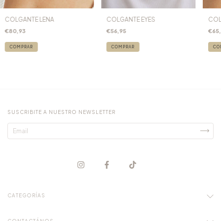
COLGANTE LENA
COLGANTE EYES
COL
€80,93
€56,95
€65
SUSCRIBITE A NUESTRO NEWSLETTER
CATEGORÍAS
CONTACTÁNOS