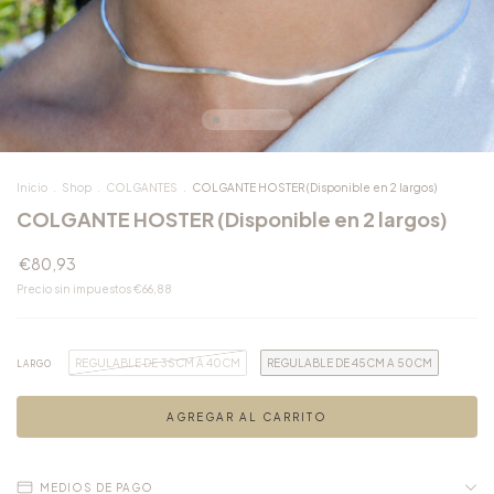
Inicio
.
Shop
.
COLGANTES
.
COLGANTE HOSTER (Disponible en 2 largos)
COLGANTE HOSTER (Disponible en 2 largos)
€80,93
Precio sin impuestos
€66,88
REGULABLE DE 35CM A 40CM
REGULABLE DE 45CM A 50CM
LARGO
MEDIOS DE PAGO