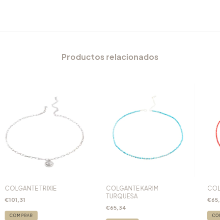
Productos relacionados
COLGANTE TRIXIE
COLGANTE KARIM
COL
TURQUESA
€101,31
€65
€65,34