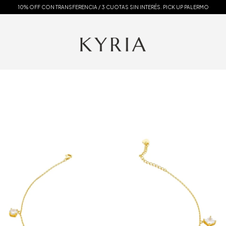
10% OFF CON TRANSFERENCIA / 3 CUOTAS SIN INTERÉS. PICK UP PALERMO