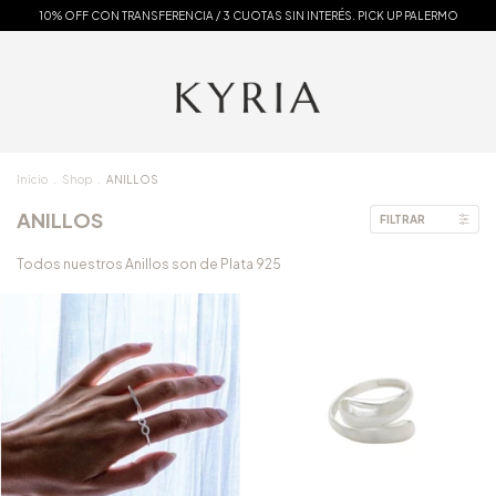
10% OFF CON TRANSFERENCIA / 3 CUOTAS SIN INTERÉS. PICK UP PALERMO
Inicio
.
Shop
.
ANILLOS
ANILLOS
FILTRAR
Todos nuestros Anillos son de Plata 925