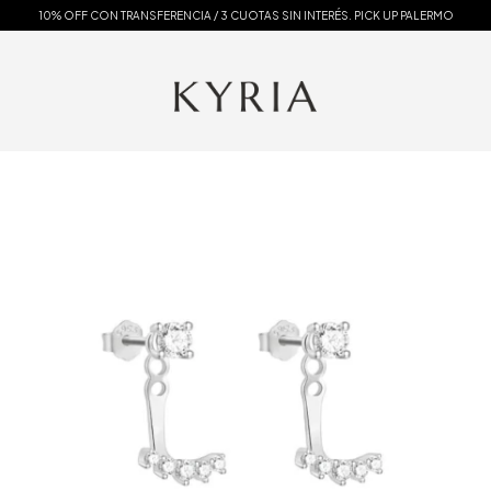
10% OFF CON TRANSFERENCIA / 3 CUOTAS SIN INTERÉS. PICK UP PALERMO