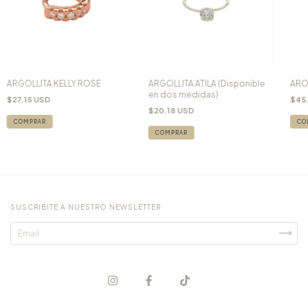
ARGOLLITA KELLY ROSE
ARGOLLITA ATILA (Disponible
ARO
en dos medidas)
$27.15 USD
$45
$20.18 USD
COMPRAR
SUSCRIBITE A NUESTRO NEWSLETTER