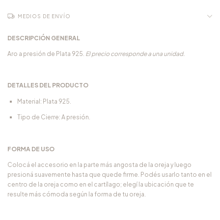
MEDIOS DE ENVÍO
DESCRIPCIÓN GENERAL
Aro a presión de Plata 925.
El precio corresponde a una unidad.
DETALLES DEL PRODUCTO
Material: Plata 925.
Tipo de Cierre: A presión.
FORMA DE USO
Colocá el accesorio en la parte más angosta de la oreja y luego
presioná suavemente hasta que quede firme. Podés usarlo tanto en el
centro de la oreja como en el cartílago; elegí la ubicación que te
resulte más cómoda según la forma de tu oreja.