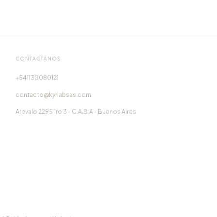
CONTACTÁNOS
541130080121
contacto@kyriabsas.com
Arevalo 2295 1ro 3 - C.A.B.A - Buenos Aires