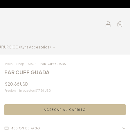
0
RURGICO (Kyria Accesorios)
Inicio
.
Shop
.
AROS
.
EAR CUFF GUADA
EAR CUFF GUADA
$20.88 USD
Precio sin impuestos
$17.26 USD
MEDIOS DE PAGO