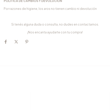
POLÍTICA DE CAMBIOS Y DEVOLUCIÓN
Por razones de higiene, los aros no tienen cambio ni devolución
Si tenés alguna duda o consulta, no dudes en contactarnos.
¡Nos encanta ayudarte con tu compra!