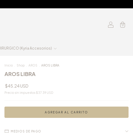
0
RURGICO (Kyria Accesorios)
Inicio
.
Shop
.
AROS
.
AROS LIBRA
AROS LIBRA
$45.24 USD
Precio sin impuestos
$37.39 USD
MEDIOS DE PAGO