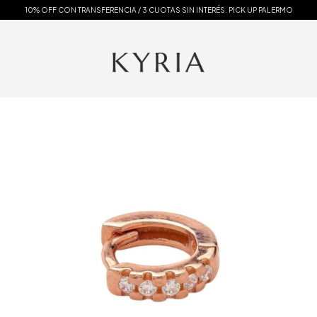
10% OFF CON TRANSFERENCIA / 3 CUOTAS SIN INTERÉS. PICK UP PALERMO