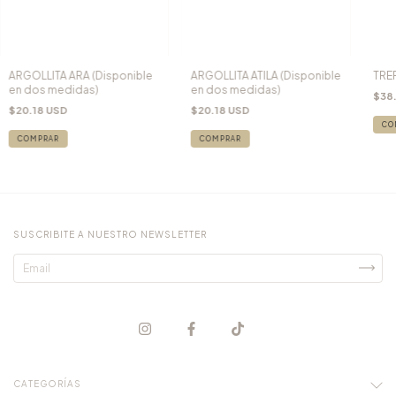
ARGOLLITA ARA (Disponible
ARGOLLITA ATILA (Disponible
TRE
en dos medidas)
en dos medidas)
$38
$20.18 USD
$20.18 USD
CO
COMPRAR
COMPRAR
SUSCRIBITE A NUESTRO NEWSLETTER
CATEGORÍAS