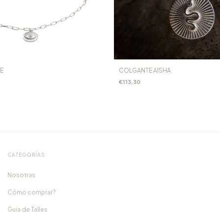
E
COLGANTE AISHA
€113,30
CATEGORÍAS
Nosotras
Cómo comprar?
Guia de Talles