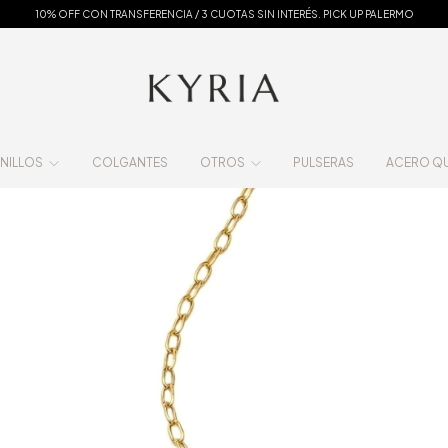
10% OFF CON TRANSFERENCIA / 3 CUOTAS SIN INTERÉS. PICK UP PALERMO
NILLOS
COLGANTES
OTROS
PULSERAS
ACERO QUI