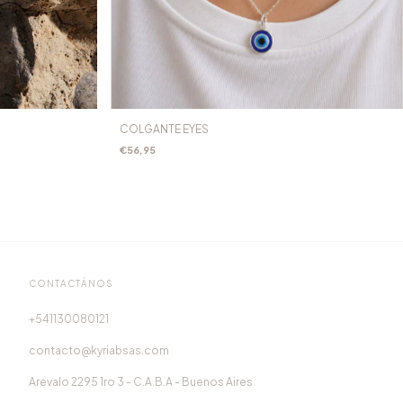
COLGANTE EYES
€56,95
CONTACTÁNOS
541130080121
contacto@kyriabsas.com
Arevalo 2295 1ro 3 - C.A.B.A - Buenos Aires