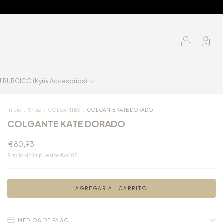
0
RURGICO (Kyria Accesorios)
Inicio
.
Shop
.
COLGANTES
.
COLGANTE KATE DORADO
COLGANTE KATE DORADO
€80,93
Precio sin impuestos
€66,88
MEDIOS DE PAGO